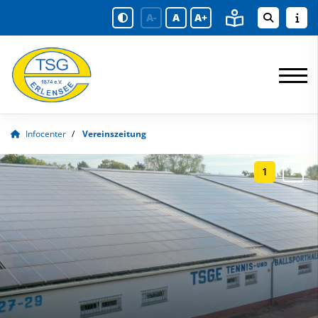
A-
A
A+
Infocenter
Vereinszeitung