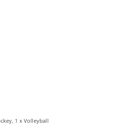
06183-73329
info@tsge.de
ckey, 1 x Volleyball