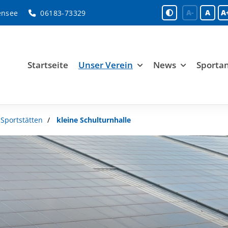
A-
A
A
ensee
06183-73329
Startseite
Unser Verein
News
Sporta
Sportstätten
kleine Schulturnhalle