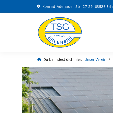
Konrad-Adenauer-Str. 27-29, 63526 Erl
Du befindest dich hier:
Unser Verein