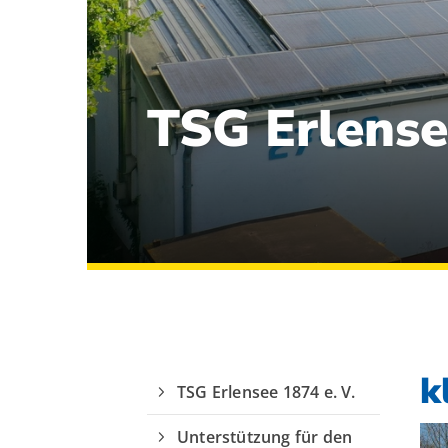
TSG Erlense
Quicklinks
Sportangebote finden
k
Unser Sportangebot
TSG Erlensee 1874 e. V.
Sportsuche
Ausfälle und Vertretungen
Unterstützung für den