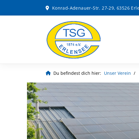
Konrad-Adenauer-Str. 27-29, 63526 Erl
Du befindest dich hier:
Unser Verein