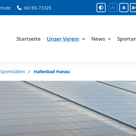
A-
A
A
ensee
06183-73329
Startseite
Unser Verein
News
Sporta
Sportstätten
Hallenbad Hanau