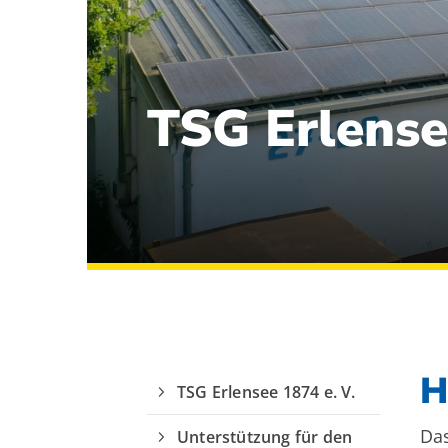
TSG Erlense
Quicklinks
Sportangebote finden
Unser Sportangebot
H
Sportsuche
TSG Erlensee 1874 e. V.
Ausfälle und Vertretungen
Deutsches Sportabzeichen
Das
Unterstützung für den