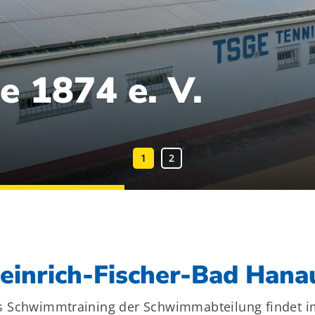
e 1874 e. V.
Mitglieder-Service
Ge
Alles zur Mitgliedschaft
TS
einrich-Fischer-Bad Hana
Downloads
Ko
Termine
63
Fragen & Antworten
 Schwimmtraining der Schwimmabteilung findet im