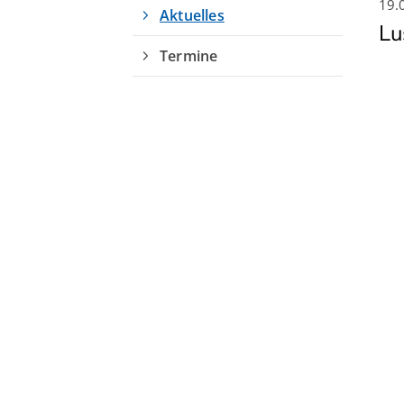
19.
Aktuelles
Lu
Termine
Quicklinks
Sportangebote finden
Unser Sportangebot
Sportsuche
Ausfälle und Vertretungen
Deutsches Sportabzeichen