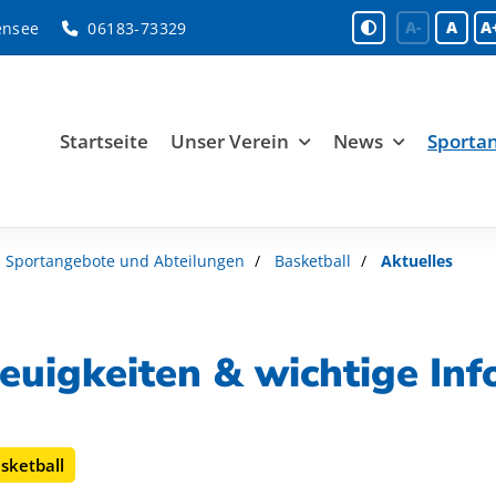
A-
A
A
ensee
06183-73329
Startseite
Unser Verein
News
Sporta
Sportangebote und Abteilungen
Basketball
Aktuelles
euigkeiten & wichtige In
sketball