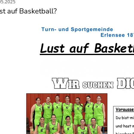
05.2025
st auf Basketball?
Mitglieder-Service
Ge
Alles zur Mitgliedschaft
TS
Downloads
Ko
Termine
63
Fragen & Antworten