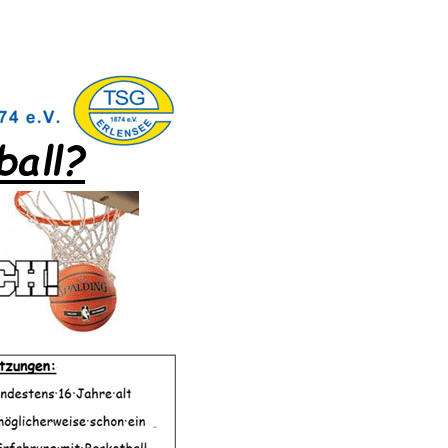
schäftsstelle
G Erlensee 1874 e. V.
nrad-Adenauer-Str. 27-29
526 Erlensee
06183-73329
info@tsge.de