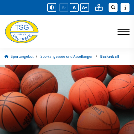
A-
A
A+
Sportangebot
Sportangebote und Abteilungen
Basketball