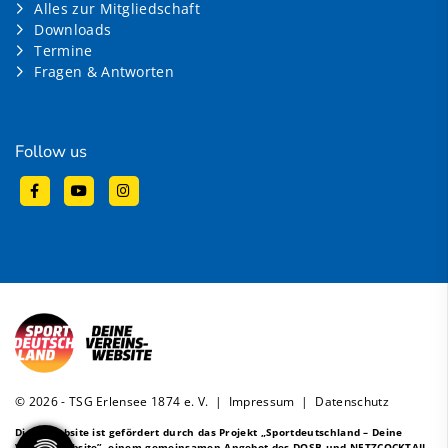
Alles zur Mitgliedschaft
Downloads
Termine
Fragen & Antworten
Follow us
© 2026 - TSG Erlensee 1874 e. V. |
Impressum
|
Datenschutz
Diese Website ist gefördert durch das Projekt
„Sportdeutschland – Deine
Vereinswebsite”
, einem gemeinsamen Angebot des DOSB und NETZCOCKTAIL.