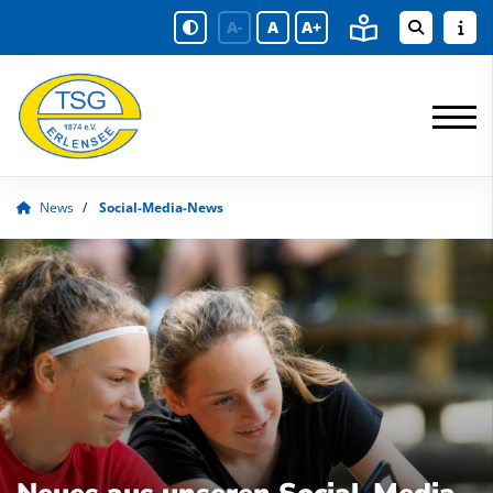
A-
A
A+
News
Social-Media-News