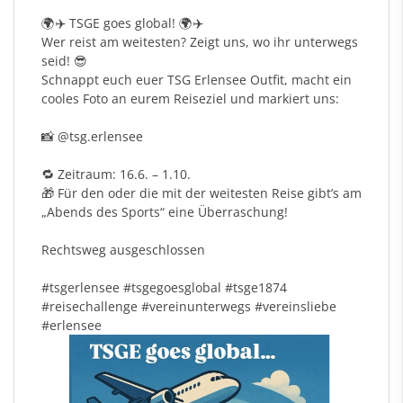
🌍✈️ TSGE goes global! 🌍✈️
Wer reist am weitesten? Zeigt uns, wo ihr unterwegs
seid! 😎
Schnappt euch euer TSG Erlensee Outfit, macht ein
cooles Foto an eurem Reiseziel und markiert uns:
📸
@tsg.erlensee
🔁 Zeitraum: 16.6. – 1.10.
🎁 Für den oder die mit der weitesten Reise gibt’s am
„Abends des Sports“ eine Überraschung!
Rechtsweg ausgeschlossen
#tsgerlensee
#tsgegoesglobal
#tsge1874
#reisechallenge
#vereinunterwegs
#vereinsliebe
#erlensee